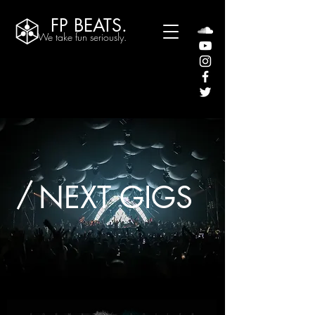
FP BEATS.
We take fun seriously.
/
NEXT GIGS